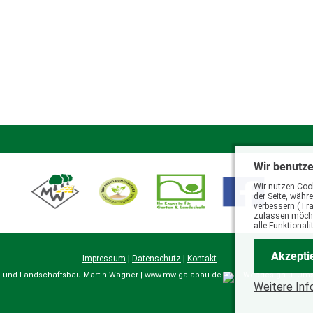
Wir benutz
Wir nutzen Cook
der Seite, währ
verbessern (Tra
zulassen möchte
alle Funktional
Akzepti
Impressum
|
Datenschutz
|
Kontakt
en und Landschaftsbau Martin Wagner | www.mw-galabau.de
Webdesign u. Um
Weitere Inf